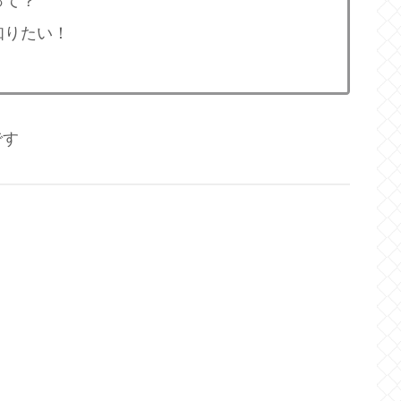
って？
知りたい！
です